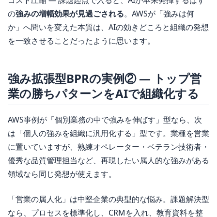
コスト圧縮 ― 課題起点で入ると、AIが本来発揮するはず
の
強みの増幅効果が見過ごされる
。AWSが「強みは何
か」へ問いを変えた本質は、AIの効きどころと組織の発想
を一致させることだったように思います。
強み拡張型BPRの実例② ― トップ営
業の勝ちパターンをAIで組織化する
AWS事例が「個別業務の中で強みを伸ばす」型なら、次
は「個人の強みを組織に汎用化する」型です。業種を営業
に置いていますが、熟練オペレーター・ベテラン技術者・
優秀な品質管理担当など、再現したい属人的な強みがある
領域なら同じ発想が使えます。
「営業の属人化」は中堅企業の典型的な悩み。課題解決型
なら、プロセスを標準化し、CRMを入れ、教育資料を整