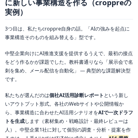
に新しい事業構造を作る（croppreの
実例）
3つ目は、私たちcroppre自身の話。「AIの強みを起点に
事業構造そのものを組み替える」型です。
中堅企業向けにAI推進支援を提供するうえで、最初の接点
をどう作るかが課題でした。教科書通りなら「展示会で名
刺を集め、メール配信を自動化」 ― 典型的な課題解決型
です。
私たちが選んだのは
個社AI活用診断レポート
という新し
いアウトプット形式。各社のWebサイトや公開情報か
ら、事業構造に合わせたAI活用シナリオを
AIで一次ドラフ
トを生成
します（素材集め・戦略設計・最終レビューは
人）。中堅企業1社に対して個別の調査・分析・提案を作