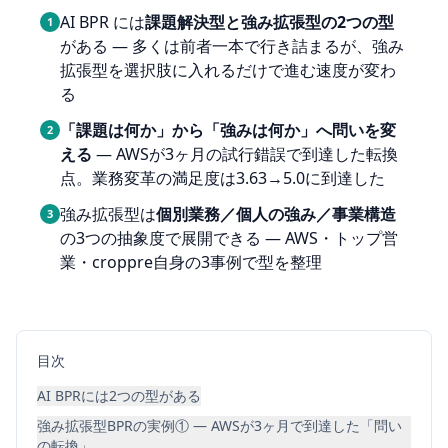
AI BPR には
課題解決型と強み拡張型の2つの型
1
がある ― 多くは前者一本で行き詰まるが、強み
拡張型を選択肢に入れるだけで進む速度が変わ
る
「課題は何か」から「強みは何か」へ問いを変
2
える
― AWSが3ヶ月の試行錯誤で到達した転換
点。業務変革の満足度は3.63→5.0に到達した
強み拡張型は
個別業務／個人の強み／事業構造
3
の3つの抽象度で展開できる ― AWS・トップ営
業・croppre自身の3事例で型を整理
目次
AI BPRには2つの型がある
強み拡張型BPRの実例① ― AWSが3ヶ月で到達した「問い
の転換」