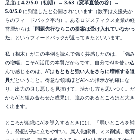
足度は
4.2/5.0（初期）→ 3.63（変革直後の谷）→
5.0/5.0
に到達したと公開されています（数字は支援先か
らのフィードバック平均）。あるロジスティクス企業の経
営層からは「
問題先行ならこの提案は受け入れていなかっ
た
」というフィードバックが返ってきたといいます。
私（相木）がこの事例を読んで強く共感したのは、「強み
の増幅」こそAI活用の本質だからです。自分でAIを使い込
んで感じるのは、AIは
もともと強い人をさらに増幅する道
具
だということ。得意な領域ほどAIへの指示が的確にな
り、出力の良し悪しを見抜けて、活かし方も思いつく。だ
からAIと組み合わせた成果は、強みのあるところほど大き
く出ます。
ところが組織にAIを導入するときには、「弱いところを補
う」発想が先に立ちやすい。属人化解消、ミス削減、教育