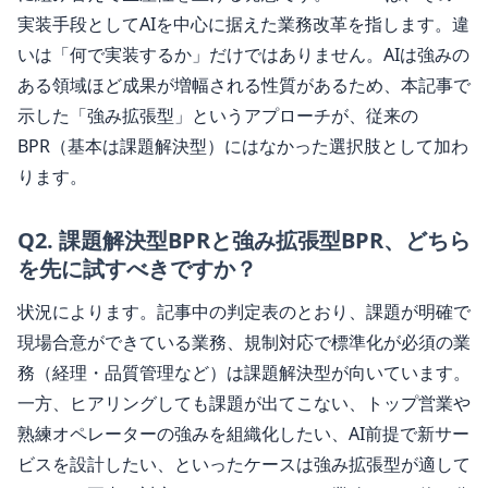
実装手段としてAIを中心に据えた業務改革を指します。違
いは「何で実装するか」だけではありません。AIは強みの
ある領域ほど成果が増幅される性質があるため、本記事で
示した「強み拡張型」というアプローチが、従来の
BPR（基本は課題解決型）にはなかった選択肢として加わ
ります。
Q
2
.
課題解決型BPRと強み拡張型BPR、どちら
を先に試すべきですか？
状況によります。記事中の判定表のとおり、課題が明確で
現場合意ができている業務、規制対応で標準化が必須の業
務（経理・品質管理など）は課題解決型が向いています。
一方、ヒアリングしても課題が出てこない、トップ営業や
熟練オペレーターの強みを組織化したい、AI前提で新サー
ビスを設計したい、といったケースは強み拡張型が適して