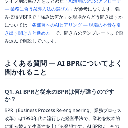
タイプ別の選び方をまとめた
「AI活用の5つのアプローチ
― 業務に合うAI導入法の選び方」
が参考になります。強
み拡張型BPRで「強みは何か」を現場からどう聞き出すか
については
「各部署へのAIヒアリング ― 現場の本音を引
き出す聞き方と進め方」
で、聞き方のテンプレートまで踏
み込んで解説しています。
よくある質問 ― AI BPRについてよく
聞かれること
Q
1
.
AI BPRと従来のBPRは何が違うのです
か？
BPR（Business Process Re-engineering、業務プロセス
改革）は1990年代に流行した経営手法で、業務を抜本的
に組み替えて生産性を上げる発想です。AI BPRは、その