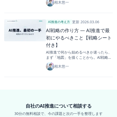
相木悠一
か考えるのはAI推進側 ― この役割分担
と仮説検証の聞き方で現場の本音が変わ
る。事前準備・本番・施策変換の3ステ
ップをテンプレート付きで紹介。
更新
2026.03.06
AI推進の考え方
AI戦略の作り方 ― AI推進で最
初にやるべきこと【戦略シート
付き】
AI推進で何から始めるべきか迷ったら、
まず「地図」を描くことから。AI戦略シ
ートの策定方法を5ステップで解説し、
相木悠一
施策の優先順位を「数珠繋ぎ」フレーム
ワークで決める方法をお伝えします。セ
ルフチェックシート付きで、自社の現在
地と次にやるべきことが明確になりま
す。
自社のAI推進について相談する
30分の無料相談で、今の課題と次の一手を整理します