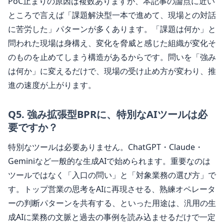
PoC止まりの原因は複数ありますが、本記事の論点に近い
ところで言えば「課題解決型一本で進めて、現場との対話
に苦労した」パターンが多くあります。「課題は何か」と
問われた現場は身構え、変化を脅威と感じた組織が変化そ
のものを止めてしまう構造があるからです。問いを「強み
は何か」に変えるだけで、現場の受け止め方が変わり、推
進の速度が上がります。
Q
5
.
強み拡張型BPRに、特別なAIツールは必
要ですか？
特別なツールは必要ありません。ChatGPT・Claude・
Geminiなど一般的な生成AIで始められます。重要なのは
ツールではなく「入口の問い」と「対象業務の選び方」で
す。トップ営業の思考をAIに再現させる、熟練オペレータ
ーの判断パターンを共有する、といった用途は、汎用の生
成AIに業務の文脈と過去の事例を読み込ませるだけで一定