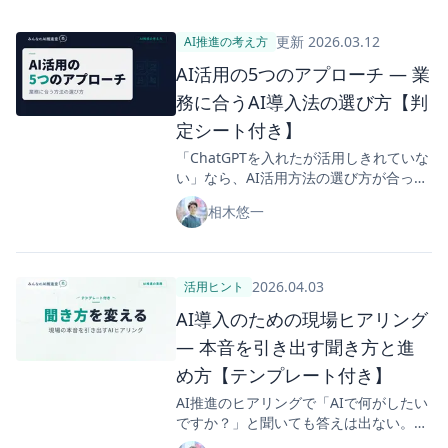
更新
2026.03.12
AI推進の考え方
AI活用の5つのアプローチ ― 業
務に合うAI導入法の選び方【判
定シート付き】
「ChatGPTを入れたが活用しきれていな
い」なら、AI活用方法の選び方が合って
いないのかも。チャットAI・AIワークフ
相木悠一
ロー・AIエージェントなど5つのアプロ
ーチを業務タイプ別に整理し、自社に合
う方法が見つかるフレームワーク付きで
解説します。
2026.04.03
活用ヒント
AI導入のための現場ヒアリング
― 本音を引き出す聞き方と進
め方【テンプレート付き】
AI推進のヒアリングで「AIで何がしたい
ですか？」と聞いても答えは出ない。業
務課題を聞くのは部署、AIで何ができる